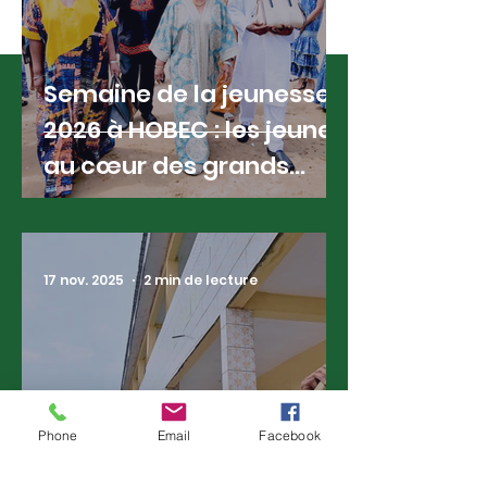
Lire toutes les nouvelles
Semaine de la jeunesse
2026 à HOBEC : les jeunes
au cœur des grands
espoirs
17 nov. 2025
2 min de lecture
Bienvenue au
Phone
Email
Facebook
gouvernement d'élèves