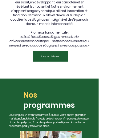
leur esprit, en développant leur caractère et en
révélant leur potentiel. Notre environnement
d'apprentissage dynamique, alliant innovation et
tradition, permet aux élèves d'exceller sur le plan
académique, d'agir avec intégrité et de s'épanouir
dans un monde interconnecté.
Promesse fondamentale :
« Là où l’excellence bilingue rencontre le
développement holistique – préparer des leaders qui
pensent avec audace et agissent avec compassion. »
Learn More
Nos
programmes
Deux langues. Un avenir sans limites. À HOBEC, votre enfant grandit en
maîtrisant l'anglais et le français, prêt à intégrer n'importe quelle classe,
n'importe quel pays, n'importe quelle opportunité, avec la confiance
nécessaire pour y trouver sa place.